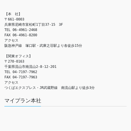
【本　社】

〒661-0003

兵庫県尼崎市富松町1丁目37-15　3F

TEL 06-4961-2468

FAX 06-4961-8200

アクセス　

阪急神戸線　塚口駅・武庫之荘駅より各徒歩15分

【関東オフィス】

〒270-0163

千葉県流山市南流山2-8-12-201

TEL 04-7197-7962

FAX 04-7197-7963

アクセス　

つくばエクスプレス・JR武蔵野線　南流山駅より徒歩3分
マイプラン本社