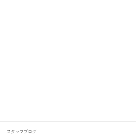
スタッフブログ
前の記事
虹とスニーカーの頃
2013年8月24日
スタッフブログ
次の記事
アンチエイジング
2013年8月31日
カテゴリー アーカイブ
イベント情報
お知らせ
スタッフブログ