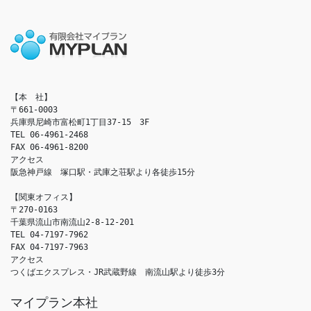
【本　社】

〒661-0003

兵庫県尼崎市富松町1丁目37-15　3F

TEL 06-4961-2468

FAX 06-4961-8200

アクセス　

阪急神戸線　塚口駅・武庫之荘駅より各徒歩15分

【関東オフィス】

〒270-0163

千葉県流山市南流山2-8-12-201

TEL 04-7197-7962

FAX 04-7197-7963

アクセス　

つくばエクスプレス・JR武蔵野線　南流山駅より徒歩3分
マイプラン本社