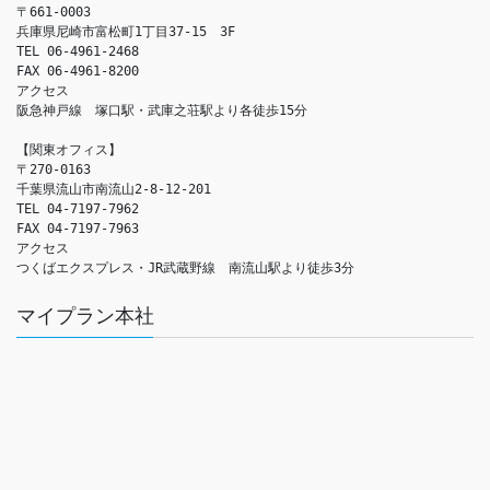
〒661-0003

兵庫県尼崎市富松町1丁目37-15　3F

TEL 06-4961-2468

FAX 06-4961-8200

アクセス　

阪急神戸線　塚口駅・武庫之荘駅より各徒歩15分

【関東オフィス】

〒270-0163

千葉県流山市南流山2-8-12-201

TEL 04-7197-7962

FAX 04-7197-7963

アクセス　

つくばエクスプレス・JR武蔵野線　南流山駅より徒歩3分
マイプラン本社