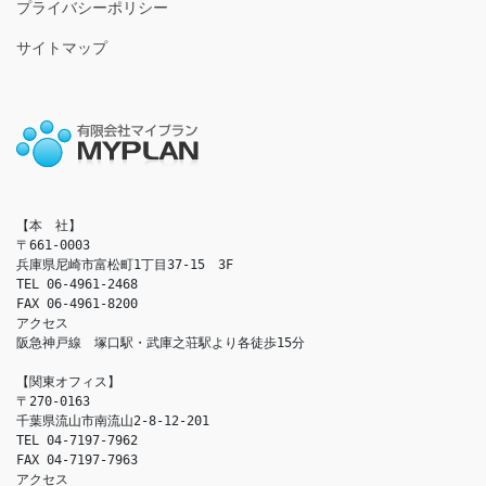
プライバシーポリシー
サイトマップ
【本　社】

〒661-0003

兵庫県尼崎市富松町1丁目37-15　3F

TEL 06-4961-2468

FAX 06-4961-8200

アクセス　

阪急神戸線　塚口駅・武庫之荘駅より各徒歩15分

【関東オフィス】

〒270-0163

千葉県流山市南流山2-8-12-201

TEL 04-7197-7962

FAX 04-7197-7963

アクセス　
