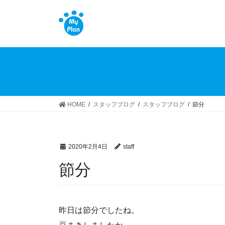
コ
ナ
ン
ビ
テ
ゲ
ン
ー
ツ
シ
へ
ョ
ス
ン
キ
に
ッ
移
HOME
スタッフブログ
スタッフブログ
節分
プ
動
2020年2月4日
staff
節分
昨日は節分でしたね。