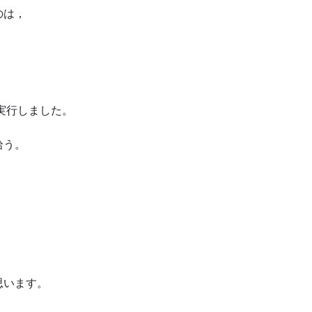
のは，
実行しました。
拾う。
，
思います。