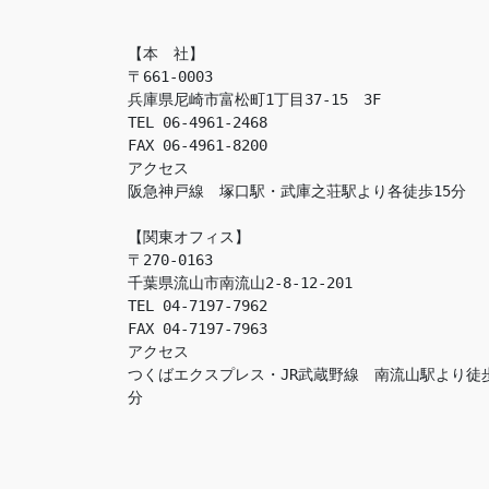
【本　社】

〒661-0003

兵庫県尼崎市富松町1丁目37-15　3F

TEL 06-4961-2468

FAX 06-4961-8200

アクセス　

阪急神戸線　塚口駅・武庫之荘駅より各徒歩15分

【関東オフィス】

〒270-0163

千葉県流山市南流山2-8-12-201

TEL 04-7197-7962

FAX 04-7197-7963

アクセス　

つくばエクスプレス・JR武蔵野線　南流山駅より徒
分