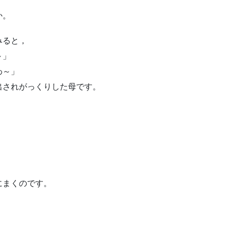
か。
みると，
～」
わ～」
出されがっくりした母です。
にまくのです。