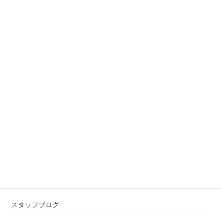
スタッフブログ
前の記事
市民農園
2019年6月17日
スタッフブログ
次の記事
ギャップがある人は好きです
か。
2019年6月18日
カテゴリー アーカイブ
イベント情報
お知らせ
スタッフブログ