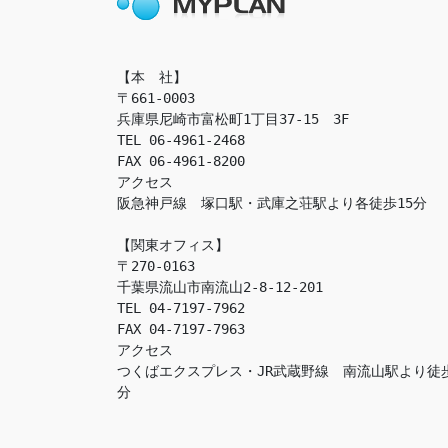
【本　社】

〒661-0003

兵庫県尼崎市富松町1丁目37-15　3F

TEL 06-4961-2468

FAX 06-4961-8200

アクセス　

阪急神戸線　塚口駅・武庫之荘駅より各徒歩15分

【関東オフィス】

〒270-0163

千葉県流山市南流山2-8-12-201

TEL 04-7197-7962

FAX 04-7197-7963

アクセス　

つくばエクスプレス・JR武蔵野線　南流山駅より徒
分