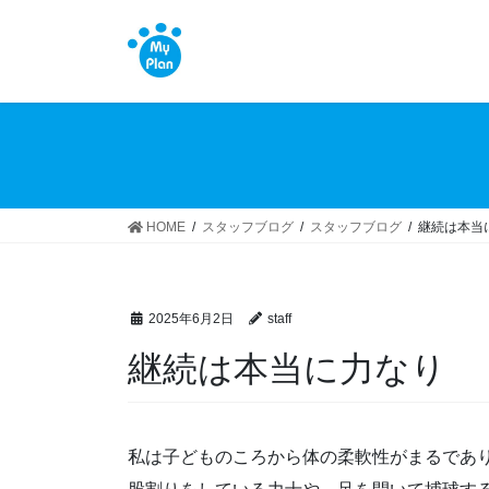
コ
ナ
ン
ビ
テ
ゲ
ン
ー
ツ
シ
へ
ョ
ス
ン
キ
に
ッ
移
HOME
スタッフブログ
スタッフブログ
継続は本当
プ
動
2025年6月2日
staff
継続は本当に力なり
私は子どものころから体の柔軟性がまるであ