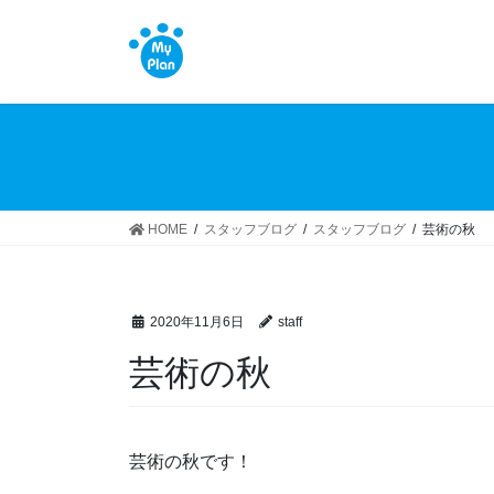
コ
ナ
ン
ビ
テ
ゲ
ン
ー
ツ
シ
へ
ョ
ス
ン
キ
に
ッ
移
HOME
スタッフブログ
スタッフブログ
芸術の秋
プ
動
2020年11月6日
staff
芸術の秋
芸術の秋です！