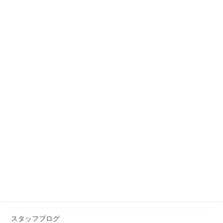
スタッフブログ
カテゴリー
スタッフブログ
前の記事
神様はいると思った。
2024年12月9日
スタッフブログ
次の記事
お酢はぜひいれてみて
2024年12月10日
カテゴリー アーカイブ
イベント情報
お知らせ
スタッフブログ