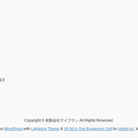
歩3
Copyright © 有限会社マイプラン All Rights Reserved.
by
WordPress
with
Lightning Theme
&
VK All in One Expansion Unit
by
Vektor,Inc.
t