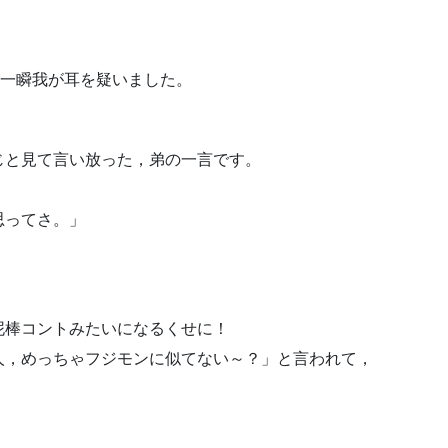
，一瞬我が耳を疑いました。
じと見て言い放った，弟の一言です。
思ってさ。」
泥棒コントみたいになるくせに！
人，めっちゃフジモンに似てない～？」と言われて，