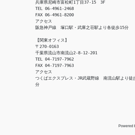
兵庫県尼崎市富松町1丁目37-15　3F

TEL 06-4961-2468

FAX 06-4961-8200

アクセス　

阪急神戸線　塚口駅・武庫之荘駅より各徒歩15分

【関東オフィス】

〒270-0163

千葉県流山市南流山2-8-12-201

TEL 04-7197-7962

FAX 04-7197-7963

アクセス　

つくばエクスプレス・JR武蔵野線　南流山駅より徒
分
Powered 