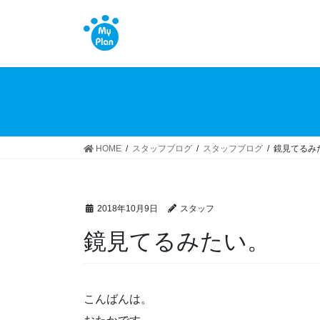
コ
ナ
ン
ビ
テ
ゲ
ン
ー
ツ
シ
へ
ョ
ス
ン
キ
に
ッ
移
HOME
スタッフブログ
スタッフブログ
鏡見てるみ
プ
動
2018年10月9日
スタッフ
鏡見てるみたい。
こんばんは。