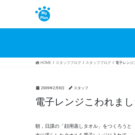
コ
ナ
ン
ビ
テ
ゲ
ン
ー
ツ
シ
へ
ョ
ス
ン
キ
に
ッ
移
HOME
スタッフブログ
スタッフブログ
電子レンジ
プ
動
2009年2月8日
スタッフ
電子レンジこわれまし
朝，日課の「顔用蒸しタオル」をつくろうと