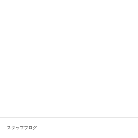
スタッフブログ
前の記事
節分
2020年2月4日
スタッフブログ
次の記事
にぼし
2020年2月14日
カテゴリー アーカイブ
イベント情報
お知らせ
スタッフブログ