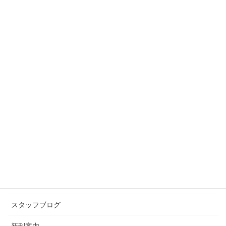
スタッフブログ
前の記事
剣岳
2009年7月13日
スタッフブログ
次の記事
ハンター
2009年7月23日
カテゴリー アーカイブ
イベント情報
お知らせ
スタッフブログ
新刊案内