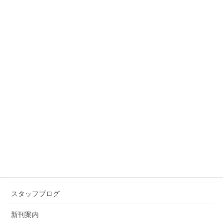
スタッフブログ
前の記事
節分！
2009年2月3日
スタッフブログ
次の記事
電子レンジこわれました
2009年2月8日
カテゴリー アーカイブ
イベント情報
お知らせ
スタッフブログ
新刊案内