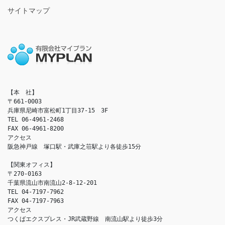
サイトマップ
【本　社】

〒661-0003

兵庫県尼崎市富松町1丁目37-15　3F

TEL 06-4961-2468

FAX 06-4961-8200

アクセス　

阪急神戸線　塚口駅・武庫之荘駅より各徒歩15分

【関東オフィス】

〒270-0163

千葉県流山市南流山2-8-12-201

TEL 04-7197-7962

FAX 04-7197-7963

アクセス　

つくばエクスプレス・JR武蔵野線　南流山駅より徒歩3分