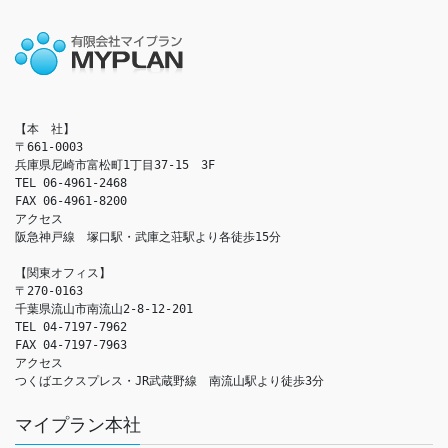
【本　社】

〒661-0003

兵庫県尼崎市富松町1丁目37-15　3F

TEL 06-4961-2468

FAX 06-4961-8200

アクセス　

阪急神戸線　塚口駅・武庫之荘駅より各徒歩15分

【関東オフィス】

〒270-0163

千葉県流山市南流山2-8-12-201

TEL 04-7197-7962

FAX 04-7197-7963

アクセス　

つくばエクスプレス・JR武蔵野線　南流山駅より徒歩3分
マイプラン本社