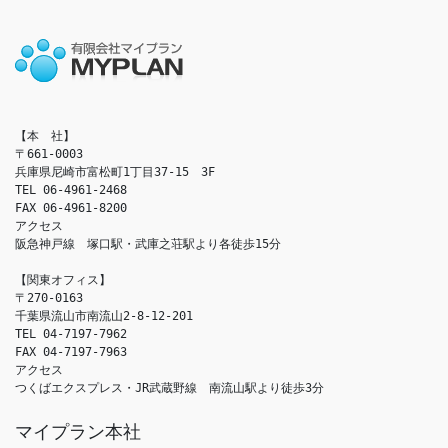
【本　社】

〒661-0003

兵庫県尼崎市富松町1丁目37-15　3F

TEL 06-4961-2468

FAX 06-4961-8200

アクセス　

阪急神戸線　塚口駅・武庫之荘駅より各徒歩15分

【関東オフィス】

〒270-0163

千葉県流山市南流山2-8-12-201

TEL 04-7197-7962

FAX 04-7197-7963

アクセス　

つくばエクスプレス・JR武蔵野線　南流山駅より徒歩3分
マイプラン本社