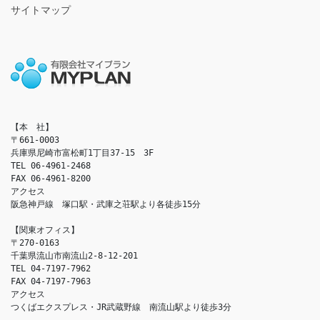
サイトマップ
【本　社】

〒661-0003

兵庫県尼崎市富松町1丁目37-15　3F

TEL 06-4961-2468

FAX 06-4961-8200

アクセス　

阪急神戸線　塚口駅・武庫之荘駅より各徒歩15分

【関東オフィス】

〒270-0163

千葉県流山市南流山2-8-12-201

TEL 04-7197-7962

FAX 04-7197-7963

アクセス　

つくばエクスプレス・JR武蔵野線　南流山駅より徒歩3分