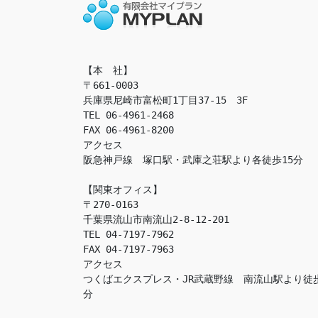
【本　社】

〒661-0003

兵庫県尼崎市富松町1丁目37-15　3F

TEL 06-4961-2468

FAX 06-4961-8200

アクセス　

阪急神戸線　塚口駅・武庫之荘駅より各徒歩15分

【関東オフィス】

〒270-0163

千葉県流山市南流山2-8-12-201

TEL 04-7197-7962

FAX 04-7197-7963

アクセス　

つくばエクスプレス・JR武蔵野線　南流山駅より徒
分