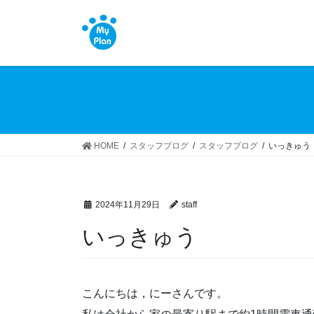
コ
ナ
ン
ビ
テ
ゲ
ン
ー
ツ
シ
へ
ョ
ス
ン
キ
に
ッ
移
HOME
スタッフブログ
スタッフブログ
いっきゅう
プ
動
2024年11月29日
staff
いっきゅう
こんにちは，にーさんです。