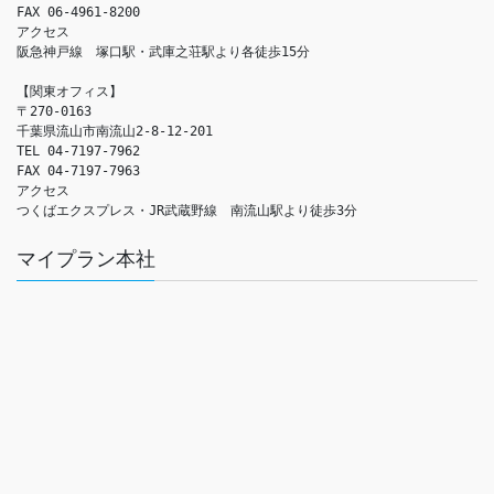
FAX 06-4961-8200

アクセス　

阪急神戸線　塚口駅・武庫之荘駅より各徒歩15分

【関東オフィス】

〒270-0163

千葉県流山市南流山2-8-12-201

TEL 04-7197-7962

FAX 04-7197-7963

アクセス　

つくばエクスプレス・JR武蔵野線　南流山駅より徒歩3分
マイプラン本社