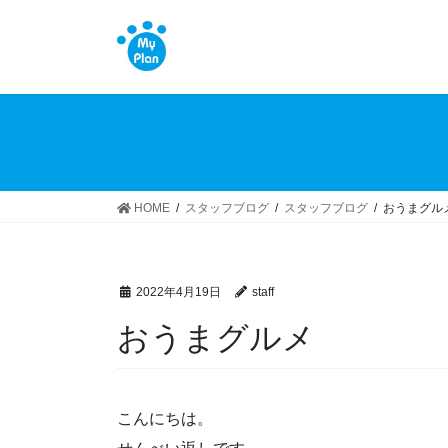
コ
ナ
ン
ビ
テ
ゲ
ン
ー
ツ
シ
へ
ョ
ス
ン
キ
に
ッ
移
HOME
スタッフブログ
スタッフブログ
おうまグル
プ
動
2022年4月19日
staff
おうまグルメ
こんにちは。