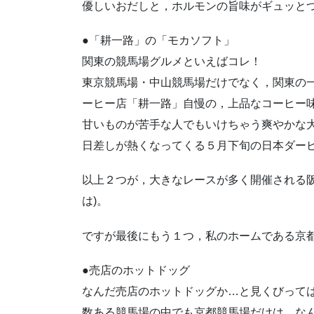
優しいおだしと，ホルモンの旨味がギュッと
●「耕一路」の「モカソフト」
関東の競馬場グルメといえばコレ！
東京競馬場・中山競馬場だけでなく，関東の
ーヒー店「耕一路」自慢の，上品なコーヒー
甘いものが苦手な人でもいけちゃう爽やかな
日差しが熱くなってくる５月下旬の日本ダー
以上２つが，大きなレースが多く開催される阪
は)。
ですが最後にもう１つ，私のホームである京都
●売店のホットドッグ
なんだ売店のホットドッグか…と見くびって
数ある競馬場の中でも京都競馬場だけは，な