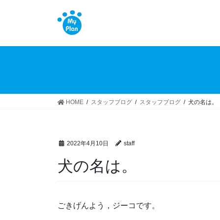
コ
ナ
ン
ビ
テ
ゲ
ン
ー
ツ
シ
へ
ョ
ス
ン
キ
に
ッ
移
HOME
スタッフブログ
スタッフブログ
犬の名は。
プ
動
2022年4月10日
staff
犬の名は。
ごきげんよう，ジーコです。