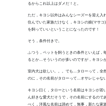
るからこれ以上はダメだ！と。
ただ，キヨシ以外はみんなシーズーを迎え入
住んでいた家族だけなく，キヨシの娘(マサコ
を飼っていいということになったのです！
そう，条件付きで。
ふつう，ペットを飼うときの条件といえば，
るとか…
そういうのが多いのですが，キヨシ
室内犬は欲しい。。。
でも…タローって，全
のに，その名前がタローって…
オサレじゃな
キヨシ曰く，タローという名前はキヨシが若
ん好きな愛犬だそうで，その名前にするのであ
べく，洋風な名前は諦めて，無事，新たな家族