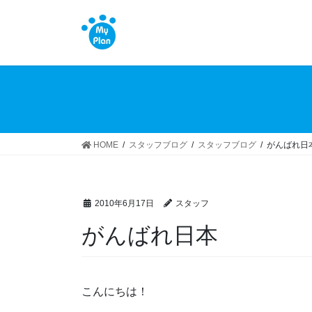
コ
ナ
ン
ビ
テ
ゲ
ン
ー
ツ
シ
へ
ョ
ス
ン
キ
に
ッ
移
HOME
スタッフブログ
スタッフブログ
がんばれ日
プ
動
2010年6月17日
スタッフ
がんばれ日本
こんにちは！