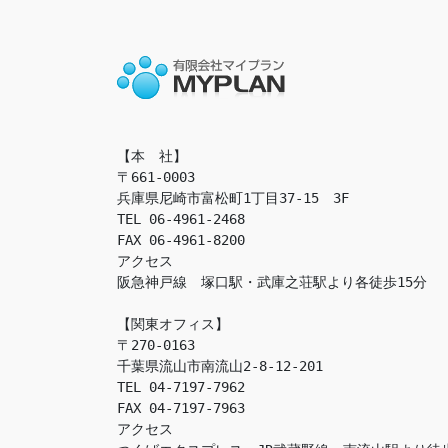
【本　社】

〒661-0003

兵庫県尼崎市富松町1丁目37-15　3F

TEL 06-4961-2468

FAX 06-4961-8200

アクセス　

阪急神戸線　塚口駅・武庫之荘駅より各徒歩15分

【関東オフィス】

〒270-0163

千葉県流山市南流山2-8-12-201

TEL 04-7197-7962

FAX 04-7197-7963

アクセス　
