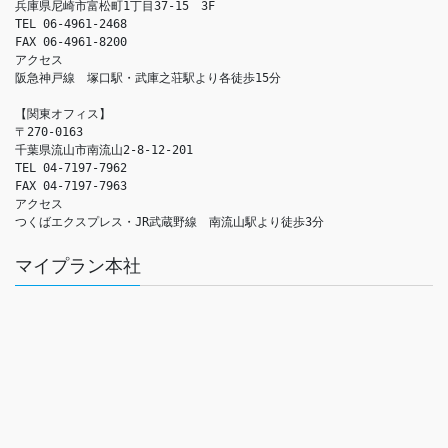
兵庫県尼崎市富松町1丁目37-15　3F

TEL 06-4961-2468

FAX 06-4961-8200

アクセス　

阪急神戸線　塚口駅・武庫之荘駅より各徒歩15分

【関東オフィス】

〒270-0163

千葉県流山市南流山2-8-12-201

TEL 04-7197-7962

FAX 04-7197-7963

アクセス　

つくばエクスプレス・JR武蔵野線　南流山駅より徒歩3分
マイプラン本社