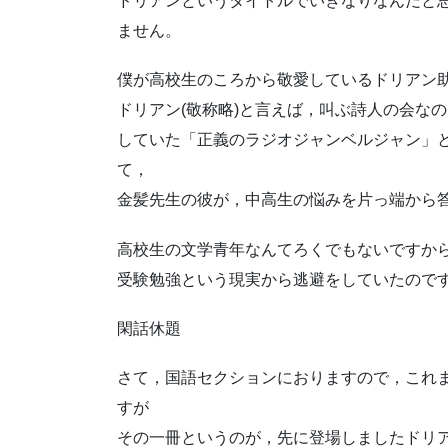
ドリアンというタイトルでいきなりなんだと
ません。
僕が高校生のころから敬愛しているドリアン
ドリアン(敬称略)と言えば，叫ぶ詩人の会な
していた「正義のラジオジャンベルジャン」
て，
金髪先生の彼が，中高生の悩みを片っ端から
高校生の文学青年なんてろくでもないですか
受験勉強という現実から逃避をしていたので
閑話休題
さて，国語セクションにおりますので，これ
すが
その一冊というのが，先に登場しましたドリ