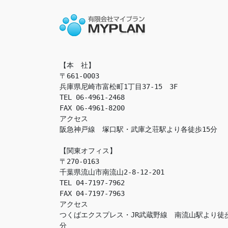
【本　社】

〒661-0003

兵庫県尼崎市富松町1丁目37-15　3F

TEL 06-4961-2468

FAX 06-4961-8200

アクセス　

阪急神戸線　塚口駅・武庫之荘駅より各徒歩15分

【関東オフィス】

〒270-0163

千葉県流山市南流山2-8-12-201

TEL 04-7197-7962

FAX 04-7197-7963

アクセス　

つくばエクスプレス・JR武蔵野線　南流山駅より徒
分