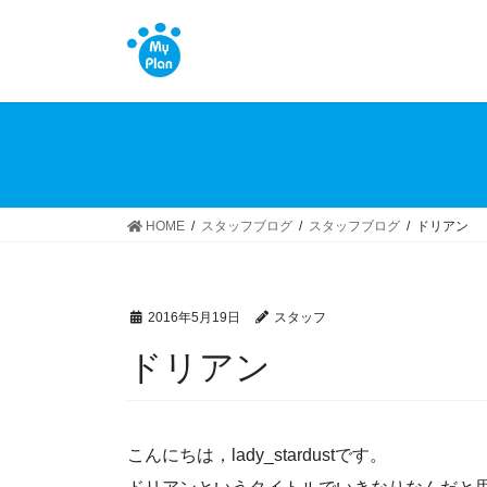
コ
ナ
ン
ビ
テ
ゲ
ン
ー
ツ
シ
へ
ョ
ス
ン
キ
に
ッ
移
HOME
スタッフブログ
スタッフブログ
ドリアン
プ
動
2016年5月19日
スタッフ
ドリアン
こんにちは，lady_stardustです。