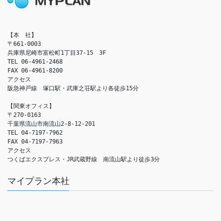
【本　社】

〒661-0003

兵庫県尼崎市富松町1丁目37-15　3F

TEL 06-4961-2468

FAX 06-4961-8200

アクセス　

阪急神戸線　塚口駅・武庫之荘駅より各徒歩15分

【関東オフィス】

〒270-0163

千葉県流山市南流山2-8-12-201

TEL 04-7197-7962

FAX 04-7197-7963

アクセス　

つくばエクスプレス・JR武蔵野線　南流山駅より徒歩3分
マイプラン本社