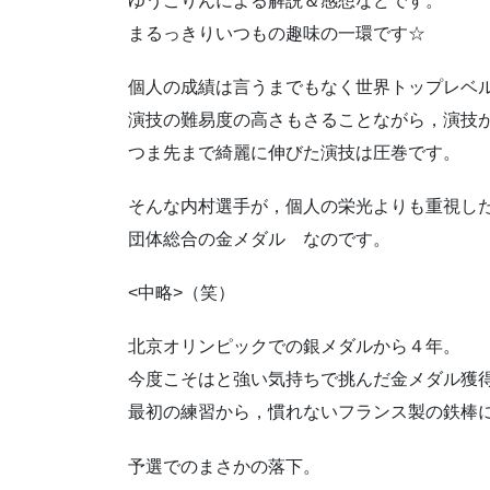
ゆうこりんによる解説＆感想などです。
まるっきりいつもの趣味の一環です☆
個人の成績は言うまでもなく世界トップレベ
演技の難易度の高さもさることながら，演技
つま先まで綺麗に伸びた演技は圧巻です。
そんな内村選手が，個人の栄光よりも重視し
団体総合の金メダル なのです。
<中略>（笑）
北京オリンピックでの銀メダルから４年。
今度こそはと強い気持ちで挑んだ金メダル獲
最初の練習から，慣れないフランス製の鉄棒
予選でのまさかの落下。