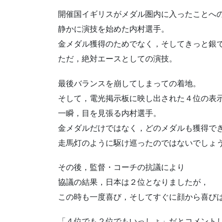
開催国イギリスがメダル圏内に入ったことへ
静かに演技を始めた内村選手。
金メダル獲得のためでなく，そしてきっと銀
ただ，絶対エースとしての演技。
最後バランスを崩してしまっての着地。
そして，電光掲示板に映し出された４位の表
一瞬，目を見張る内村選手。
金メダルだけではなく，どのメダルも獲得で
走馬灯のように駆け巡ったのではないでしょ
その後，監督・コーチの抗議により
協議の結果，日本は２位となりましたが，
この時も一度喜び，そしてすぐに顔から喜び
「４位でも２位でもいっしょ」だとコメント