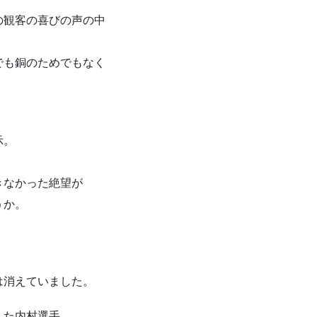
の観客の喜びの声の中
でも銅のためでもなく
示。
きなかった絶望が
うか。
は消えていました。
した内村選手。