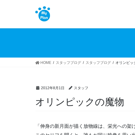
コ
ナ
ン
ビ
テ
ゲ
ン
ー
ツ
シ
へ
ョ
ス
ン
キ
に
ッ
移
HOME
スタッフブログ
スタッフブログ
オリンピッ
プ
動
2012年8月1日
スタッフ
オリンピックの魔物
「伸身の新月面が描く放物線は、栄光への架け