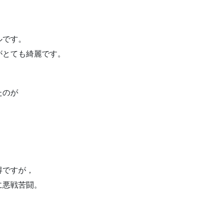
ルです。
がとても綺麗です。
たのが
得ですが，
に悪戦苦闘。