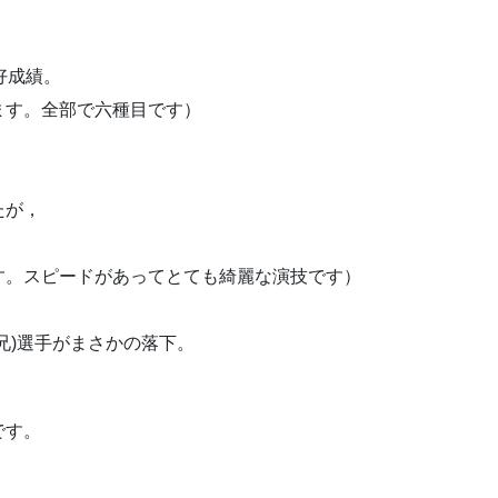
好成績。
ます。全部で六種目です）
たが，
す。スピードがあってとても綺麗な演技です）
兄)選手がまさかの落下。
です。