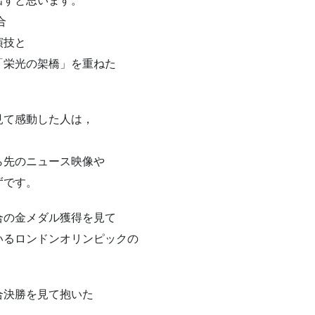
出すと思います。
合
演技と
「栄光の架橋」を重ねた
見て感動した人は，
ら先のニュース映像や
ずです。
合の金メダル獲得を見て
いるロンドンオリンピックの
合決勝を見て抱いた