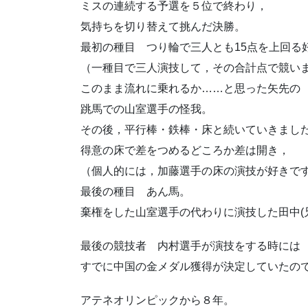
ミスの連続する予選を５位で終わり，
気持ちを切り替えて挑んだ決勝。
最初の種目 つり輪で三人とも15点を上回る
（一種目で三人演技して，その合計点で競い
このまま流れに乗れるか……と思った矢先の
跳馬での山室選手の怪我。
その後，平行棒・鉄棒・床と続いていきまし
得意の床で差をつめるどころか差は開き，
（個人的には，加藤選手の床の演技が好きで
最後の種目 あん馬。
棄権をした山室選手の代わりに演技した田中(
最後の競技者 内村選手が演技をする時には
すでに中国の金メダル獲得が決定していたの
アテネオリンピックから８年。