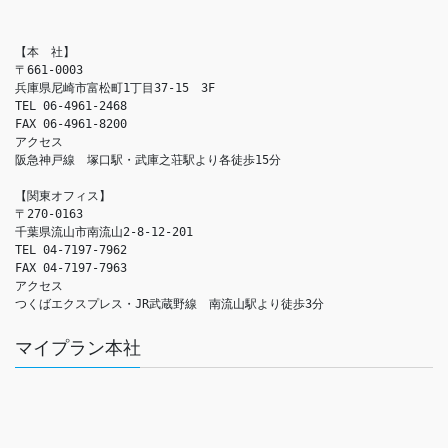
【本　社】

〒661-0003

兵庫県尼崎市富松町1丁目37-15　3F

TEL 06-4961-2468

FAX 06-4961-8200

アクセス　

阪急神戸線　塚口駅・武庫之荘駅より各徒歩15分

【関東オフィス】

〒270-0163

千葉県流山市南流山2-8-12-201

TEL 04-7197-7962

FAX 04-7197-7963

アクセス　

つくばエクスプレス・JR武蔵野線　南流山駅より徒歩3分
マイプラン本社