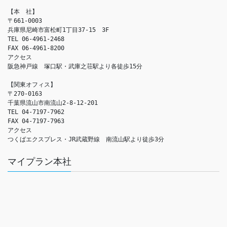
【本　社】

〒661-0003

兵庫県尼崎市富松町1丁目37-15　3F

TEL 06-4961-2468

FAX 06-4961-8200

アクセス　

阪急神戸線　塚口駅・武庫之荘駅より各徒歩15分

【関東オフィス】

〒270-0163

千葉県流山市南流山2-8-12-201

TEL 04-7197-7962

FAX 04-7197-7963

アクセス　

つくばエクスプレス・JR武蔵野線　南流山駅より徒歩3分
マイプラン本社