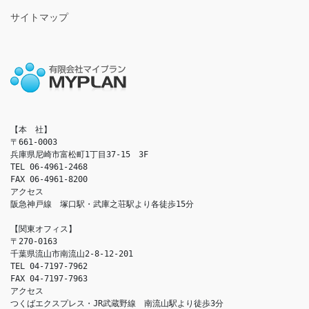
サイトマップ
【本　社】

〒661-0003

兵庫県尼崎市富松町1丁目37-15　3F

TEL 06-4961-2468

FAX 06-4961-8200

アクセス　

阪急神戸線　塚口駅・武庫之荘駅より各徒歩15分

【関東オフィス】

〒270-0163

千葉県流山市南流山2-8-12-201

TEL 04-7197-7962

FAX 04-7197-7963

アクセス　

つくばエクスプレス・JR武蔵野線　南流山駅より徒歩3分