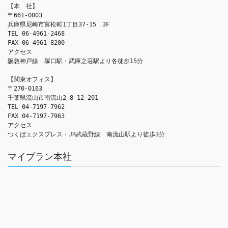
【本　社】

〒661-0003

兵庫県尼崎市富松町1丁目37-15　3F

TEL 06-4961-2468

FAX 06-4961-8200

アクセス　

阪急神戸線　塚口駅・武庫之荘駅より各徒歩15分

【関東オフィス】

〒270-0163

千葉県流山市南流山2-8-12-201

TEL 04-7197-7962

FAX 04-7197-7963

アクセス　

つくばエクスプレス・JR武蔵野線　南流山駅より徒歩3分
マイプラン本社