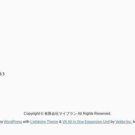
歩3
Copyright © 有限会社マイプラン All Rights Reserved.
by
WordPress
with
Lightning Theme
&
VK All in One Expansion Unit
by
Vektor,Inc.
t