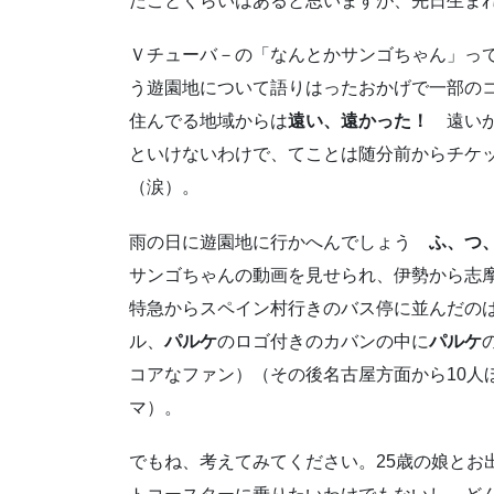
たことくらいはあると思いますが、先日生まれ
Ｖチューバ－の「なんとかサンゴちゃん」っ
う遊園地について語りはったおかげで一部の
住んでる地域からは
遠い、遠かった！
遠いか
といけないわけで、てことは随分前からチケ
（涙）。
雨の日に遊園地に行かへんでしょう
ふ、つ
サンゴちゃんの動画を見せられ、伊勢から志
特急からスペイン村行きのバス停に並んだの
ル、
パルケ
のロゴ付きのカバンの中に
パルケ
コアなファン）（その後名古屋方面から10人
マ）。
でもね、考えてみてください。25歳の娘とお