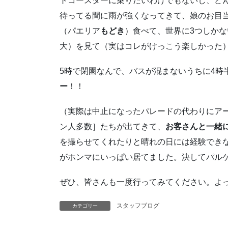
トコースターに乗りたいわけでもないし、ど
待ってる間に雨が強くなってきて、娘のお目
（パエリア
もどき
）食べて、世界に3つしか
大）を見て（実はコレがけっこう楽しかった
5時で閉園なんで、バスが混まないうちに4時
ー
！！
（実際は中止になったパレードの代わりにア
ン人多数］たちが出てきて、
お客さんと一緒
を撮らせてくれたりと晴れの日には経験でき
がホンマにいっぱい居てました。決してパル
ぜひ、皆さんも一度行ってみてください。よ
スタッフブログ
カテゴリー