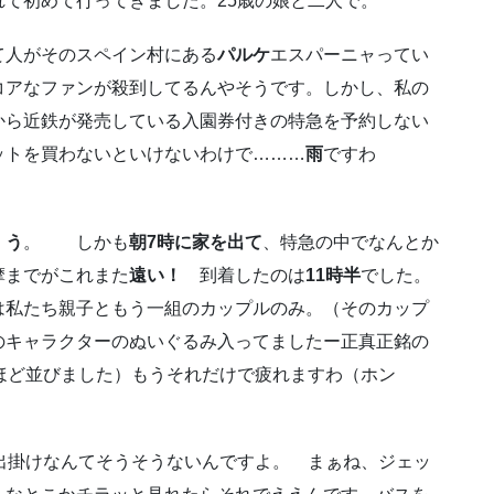
て初めて行ってきました。25歳の娘と二人で。
て人がそのスペイン村にある
パルケ
エスパーニャってい
コアなファンが殺到してるんやそうです。しかし、私の
ら近鉄が発売している入園券付きの特急を予約しない
ットを買わないといけないわけで………
雨
ですわ
、う
。 しかも
朝7時に家を出て
、特急の中でなんとか
摩までがこれまた
遠い！
到着したのは
11時半
でした。
は私たち親子ともう一組のカップルのみ。（そのカップ
のキャラクターのぬいぐるみ入ってましたー正真正銘の
ほど並びました）もうそれだけで疲れますわ（ホン
出掛けなんてそうそうないんですよ。 まぁね、ジェッ