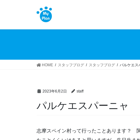
コ
ナ
ン
ビ
テ
ゲ
ン
ー
ツ
シ
へ
ョ
ス
ン
キ
に
ッ
移
HOME
スタッフブログ
スタッフブログ
パルケエス
プ
動
2023年6月2日
staff
パルケエスパーニャ
志摩スペイン村って行ったことあります？ 