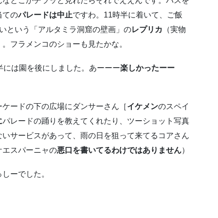
んなとこかチラッと見れたらそれでええんです。バスを
当ての
パレードは中止
ですわ。11時半に着いて、ご飯
ないという「アルタミラ洞窟の壁画」の
レプリカ
（実物
）。フラメンコのショーも見たかな。
半には園を後にしました。あーーー
楽しかったーー
ーケードの下の広場にダンサーさん［
イケメン
のスペイ
に
パレードの踊りを教えてくれたり、ツーショット写真
ないサービスがあって、雨の日を狙って来てるコアさん
ケエスパーニャの
悪口を書いてるわけではありません
）
っしーでした。