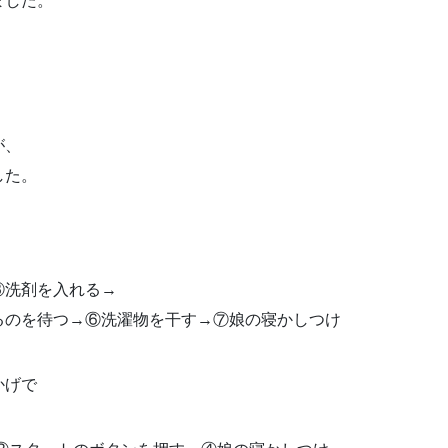
ました。
。
が、
した。
③洗剤を入れる→
るのを待つ→⑥洗濯物を干す→⑦娘の寝かしつけ
かげで