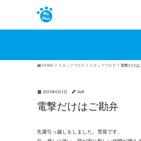
コ
ナ
ン
ビ
テ
ゲ
ン
ー
ツ
シ
へ
ョ
ス
ン
キ
に
ッ
移
HOME
スタッフブログ
スタッフブログ
電撃だけは
プ
動
2023年6月1日
staff
電撃だけはご勘弁
先週引っ越しをしました。雪葵です。