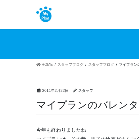
コ
ナ
ン
ビ
テ
ゲ
ン
ー
ツ
シ
へ
ョ
ス
ン
キ
に
ッ
移
HOME
スタッフブログ
スタッフブログ
マイプラン
プ
動
2011年2月22日
スタッフ
マイプランのバレンタ
今年も終わりましたね