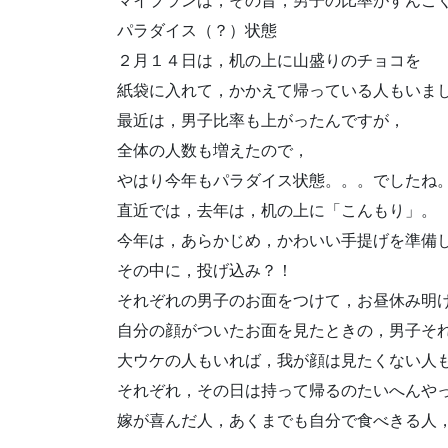
マイプランは，その昔，男子の比率がすんご
パラダイス（？）状態
２月１４日は，机の上に山盛りのチョコを
紙袋に入れて，かかえて帰っている人もいま
最近は，男子比率も上がったんですが，
全体の人数も増えたので，
やはり今年もパラダイス状態。。。でしたね
直近では，去年は，机の上に「こんもり」。
今年は，あらかじめ，かわいい手提げを準備
その中に，投げ込み？！
それぞれの男子のお面をつけて，お昼休み明
自分の顔がついたお面を見たときの，男子そ
大ウケの人もいれば，我が顔は見たくない人
それぞれ，その日は持って帰るのたいへんや
嫁が喜んだ人，あくまでも自分で食べきる人