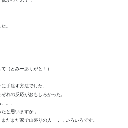
く低かったので，
した。
。
して（とみーありがと！），
けに手渡す方法でした。
れぞれの反応がおもしろかった。
も。。。
ったと思いますが，
，まだまだ家で山盛りの人，，，いろいろです。