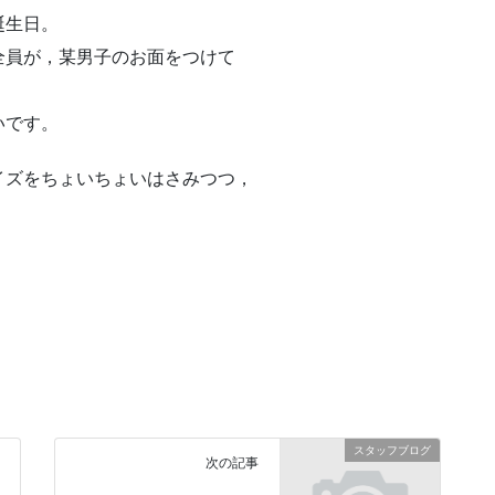
誕生日。
全員が，某男子のお面をつけて
いです。
イズをちょいちょいはさみつつ，
スタッフブログ
次の記事