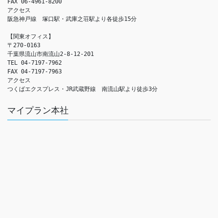
FAX 06-4961-8200

アクセス　

阪急神戸線　塚口駅・武庫之荘駅より各徒歩15分

【関東オフィス】

〒270-0163

千葉県流山市南流山2-8-12-201

TEL 04-7197-7962

FAX 04-7197-7963

アクセス　

つくばエクスプレス・JR武蔵野線　南流山駅より徒歩3分
マイプラン本社