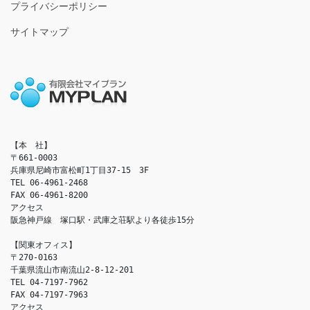
プライバシーポリシー
サイトマップ
【本　社】

〒661-0003

兵庫県尼崎市富松町1丁目37-15　3F

TEL 06-4961-2468

FAX 06-4961-8200

アクセス　

阪急神戸線　塚口駅・武庫之荘駅より各徒歩15分

【関東オフィス】

〒270-0163

千葉県流山市南流山2-8-12-201

TEL 04-7197-7962

FAX 04-7197-7963

アクセス　
