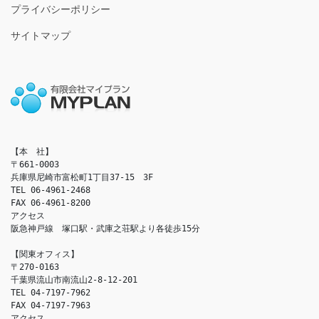
プライバシーポリシー
サイトマップ
【本　社】

〒661-0003

兵庫県尼崎市富松町1丁目37-15　3F

TEL 06-4961-2468

FAX 06-4961-8200

アクセス　

阪急神戸線　塚口駅・武庫之荘駅より各徒歩15分

【関東オフィス】

〒270-0163

千葉県流山市南流山2-8-12-201

TEL 04-7197-7962

FAX 04-7197-7963

アクセス　
