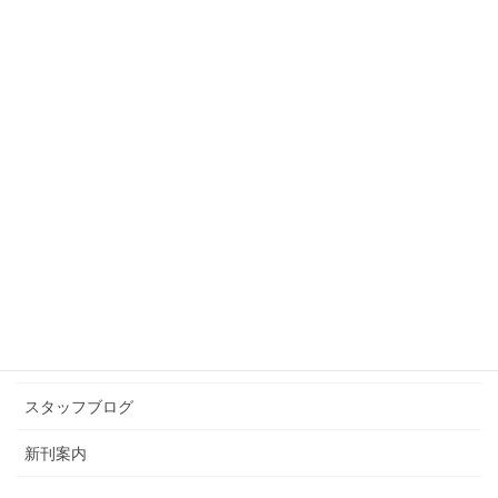
前の記事
タピオカ最高🧋
2026年3月2日
スタッフブログ
次の記事
理想の休日
2026年3月5日
カテゴリー アーカイブ
イベント情報
お知らせ
スタッフブログ
新刊案内