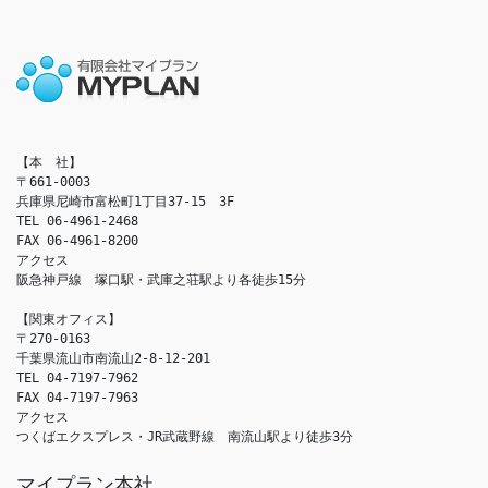
【本　社】

〒661-0003

兵庫県尼崎市富松町1丁目37-15　3F

TEL 06-4961-2468

FAX 06-4961-8200

アクセス　

阪急神戸線　塚口駅・武庫之荘駅より各徒歩15分

【関東オフィス】

〒270-0163

千葉県流山市南流山2-8-12-201

TEL 04-7197-7962

FAX 04-7197-7963

アクセス　

つくばエクスプレス・JR武蔵野線　南流山駅より徒歩3分
マイプラン本社