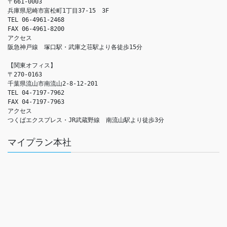
〒661-0003

兵庫県尼崎市富松町1丁目37-15　3F

TEL 06-4961-2468

FAX 06-4961-8200

アクセス　

阪急神戸線　塚口駅・武庫之荘駅より各徒歩15分

【関東オフィス】

〒270-0163

千葉県流山市南流山2-8-12-201

TEL 04-7197-7962

FAX 04-7197-7963

アクセス　

つくばエクスプレス・JR武蔵野線　南流山駅より徒歩3分
マイプラン本社