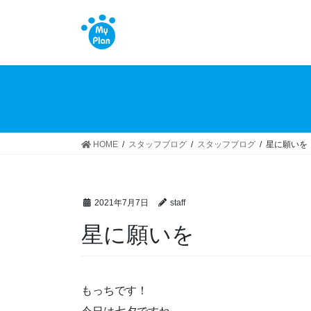
コ
ナ
ン
ビ
テ
ゲ
ン
ー
ツ
シ
へ
ョ
ス
ン
キ
に
ッ
移
HOME
スタッフブログ
スタッフブログ
星に願いを
プ
動
2021年7月7日
staff
星に願いを
もっちです！