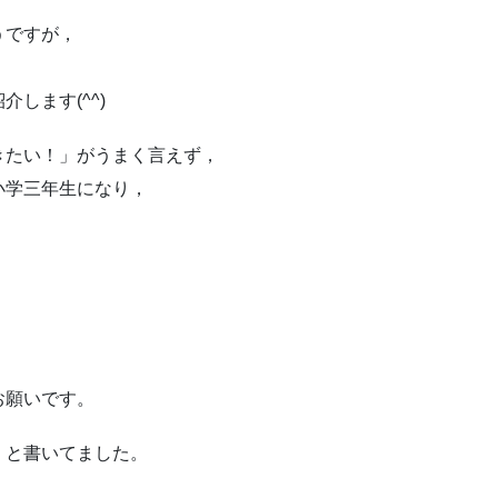
うですが，
！
します(^^)
きたい！」がうまく言えず，
小学三年生になり，
お願いです。
」と書いてました。