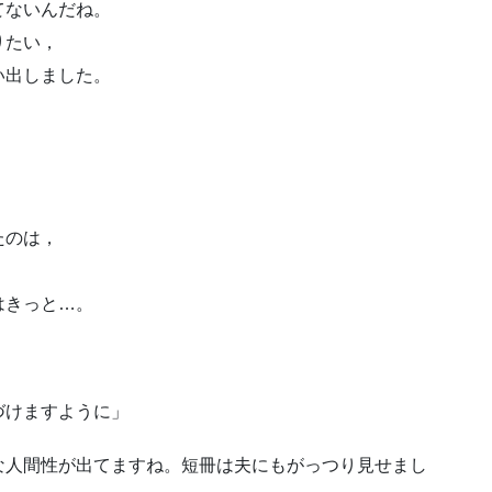
てないんだね。
りたい，
い出しました。
たのは，
はきっと…。
づけますように」
な人間性が出てますね。短冊は夫にもがっつり見せまし