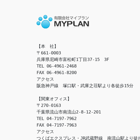
【本　社】

〒661-0003

兵庫県尼崎市富松町1丁目37-15　3F

TEL 06-4961-2468

FAX 06-4961-8200

アクセス　

阪急神戸線　塚口駅・武庫之荘駅より各徒歩15分

【関東オフィス】

〒270-0163

千葉県流山市南流山2-8-12-201

TEL 04-7197-7962

FAX 04-7197-7963

アクセス　

つくばエクスプレス・JR武蔵野線　南流山駅より徒