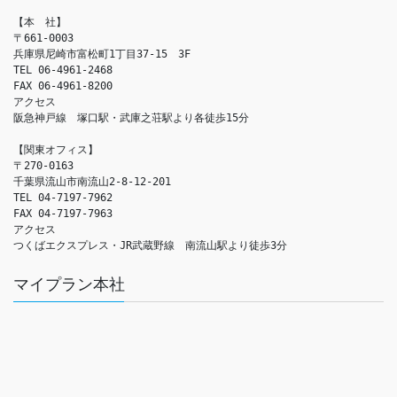
【本　社】

〒661-0003

兵庫県尼崎市富松町1丁目37-15　3F

TEL 06-4961-2468

FAX 06-4961-8200

アクセス　

阪急神戸線　塚口駅・武庫之荘駅より各徒歩15分

【関東オフィス】

〒270-0163

千葉県流山市南流山2-8-12-201

TEL 04-7197-7962

FAX 04-7197-7963

アクセス　

つくばエクスプレス・JR武蔵野線　南流山駅より徒歩3分
マイプラン本社