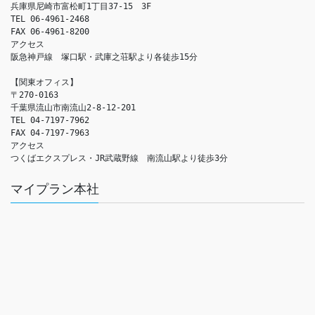
兵庫県尼崎市富松町1丁目37-15　3F

TEL 06-4961-2468

FAX 06-4961-8200

アクセス　

阪急神戸線　塚口駅・武庫之荘駅より各徒歩15分

【関東オフィス】

〒270-0163

千葉県流山市南流山2-8-12-201

TEL 04-7197-7962

FAX 04-7197-7963

アクセス　

つくばエクスプレス・JR武蔵野線　南流山駅より徒歩3分
マイプラン本社