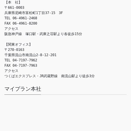
【本　社】

〒661-0003

兵庫県尼崎市富松町1丁目37-15　3F

TEL 06-4961-2468

FAX 06-4961-8200

アクセス　

阪急神戸線　塚口駅・武庫之荘駅より各徒歩15分

【関東オフィス】

〒270-0163

千葉県流山市南流山2-8-12-201

TEL 04-7197-7962

FAX 04-7197-7963

アクセス　

つくばエクスプレス・JR武蔵野線　南流山駅より徒歩3分
マイプラン本社