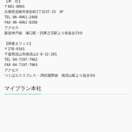
【本　社】

〒661-0003

兵庫県尼崎市富松町1丁目37-15　3F

TEL 06-4961-2468

FAX 06-4961-8200

アクセス　

阪急神戸線　塚口駅・武庫之荘駅より各徒歩15分

【関東オフィス】

〒270-0163

千葉県流山市南流山2-8-12-201

TEL 04-7197-7962

FAX 04-7197-7963

アクセス　

つくばエクスプレス・JR武蔵野線　南流山駅より徒歩3分
マイプラン本社