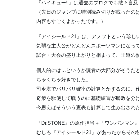
『ハイキュー!!』は過去のブログでも散々言
（先日のジャンプに特別読み切りが載ったの
内容もすごくよかったです。）
『アイシールド21』は、アメフトという珍し
気弱な主人公がどんどんスポーツマンになっ
試合・大会の盛り上がりと相まって、王道の
個人的には…というか読者の大部分がそうだ
ちゃくちゃ好きでした。
司令塔でバリバリ確率の計算とかするのに、
奇策を駆使して戦うのに基礎練習が勝敗を分
今思えばそういう裏表も計算して生み出され
『Dr.STONE』の原作担当＋『ワンパンマ
むしろ『アイシールド21』があったからその