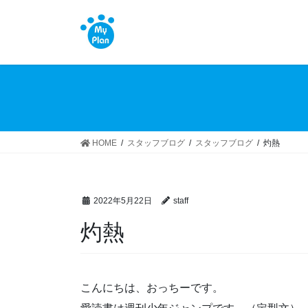
コ
ナ
ン
ビ
テ
ゲ
ン
ー
ツ
シ
へ
ョ
ス
ン
キ
に
ッ
移
HOME
スタッフブログ
スタッフブログ
灼熱
プ
動
2022年5月22日
staff
灼熱
こんにちは、おっちーです。