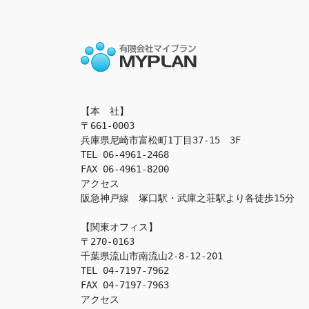
【本　社】

〒661-0003

兵庫県尼崎市富松町1丁目37-15　3F

TEL 06-4961-2468

FAX 06-4961-8200

アクセス　

阪急神戸線　塚口駅・武庫之荘駅より各徒歩15分

【関東オフィス】

〒270-0163

千葉県流山市南流山2-8-12-201

TEL 04-7197-7962

FAX 04-7197-7963

アクセス　
