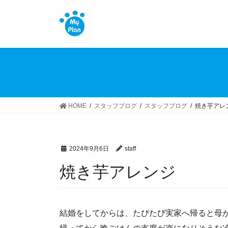
コ
ナ
ン
ビ
テ
ゲ
ン
ー
ツ
シ
へ
ョ
ス
ン
キ
に
ッ
移
HOME
スタッフブログ
スタッフブログ
焼き芋アレ
プ
動
2024年9月6日
staff
焼き芋アレンジ
結婚をしてからは、たびたび実家へ帰ると母