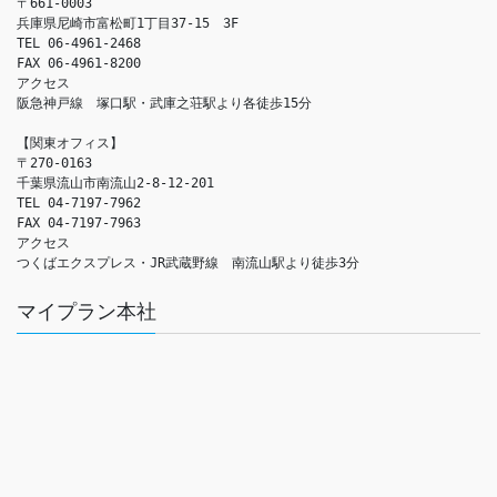
〒661-0003

兵庫県尼崎市富松町1丁目37-15　3F

TEL 06-4961-2468

FAX 06-4961-8200

アクセス　

阪急神戸線　塚口駅・武庫之荘駅より各徒歩15分

【関東オフィス】

〒270-0163

千葉県流山市南流山2-8-12-201

TEL 04-7197-7962

FAX 04-7197-7963

アクセス　

つくばエクスプレス・JR武蔵野線　南流山駅より徒歩3分
マイプラン本社