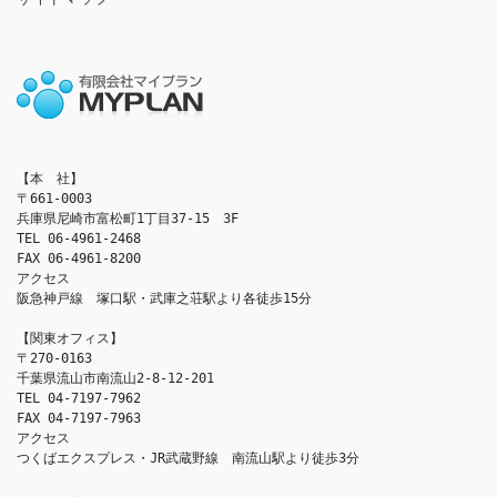
【本　社】

〒661-0003

兵庫県尼崎市富松町1丁目37-15　3F

TEL 06-4961-2468

FAX 06-4961-8200

アクセス　

阪急神戸線　塚口駅・武庫之荘駅より各徒歩15分

【関東オフィス】

〒270-0163

千葉県流山市南流山2-8-12-201

TEL 04-7197-7962

FAX 04-7197-7963

アクセス　

つくばエクスプレス・JR武蔵野線　南流山駅より徒歩3分